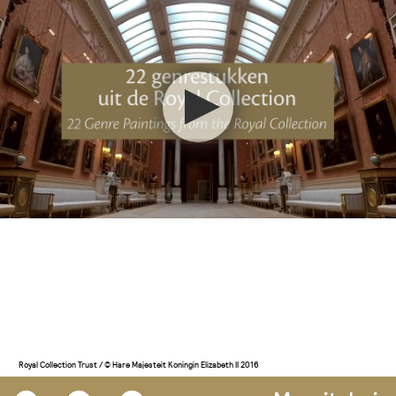
Royal Collection Trust / © Hare Majesteit Koningin Elizabeth II 2016